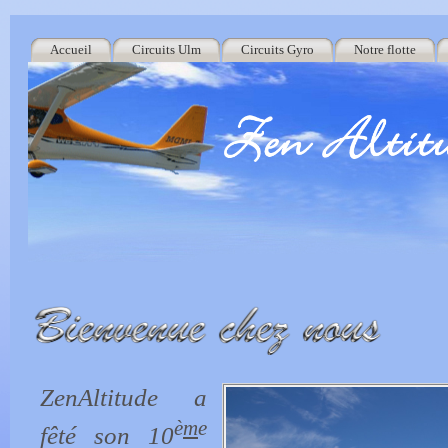
Accueil
Circuits Ulm
Circuits Gyro
Notre flotte
ZenAltitude a
è
m
e
fêté son 10