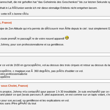
annschaft, die mir geholfen hat "das Geheimnis des Geschenkes" bis zur letzten Sekunde s
alt in La RÃ©union werde ich mir diese einmalige Erlebnis nicht entgehen lassen.
 cette trÃ¨s bonne rÃ©u
, France)
ipe de Zen Altitude qui m'a permis de dÃ©couvrir mon Ã®le depuis le ciel : tout simplemen
la toute premiÃ¨re passagÃ¨re de votre nouvel appareil!
ohnny, pour son professionnalisme et sa gentillesse.
ce vol de 1h30 en gyrocoptÃ©re, vol au dessus des trois cirques et retour au dessus du lag
ocoptÃ©re, c magique,vue Ã 360 degrÃ©s, pas prÃ©s d'oublier ce vol.
otre professionnalisme
ocoptÃ©re
r sous Cholet, France)
©o propice, Johnny m'a contactÃ© pour passer 1 h 30 inoubliable. Je suis enchantÃ© par ce
rand plaisir ce que j'avais parcouru Ã pied auparavant, on est comme sur un tapis volant, c'est
pour son accueil, sa gentillesse et les explications en vol.
photos sans Ãªtre gÃªnÃ© du tout