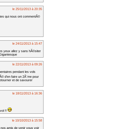
le 25/11/2013 à 20:35
ilotes qui nous ont commentÃ©
le 24/11/2013 à 15:47
es yeux allez y sans hÃ©siter
..Gigantesque
le 22/11/2013 à 09:26
entaires pendant les vols
sÃ© d'en faire un 2Ã¨me pour
etourner et de savourer
le 18/11/2013 à 16:36
vol !!
le 10/10/2013 à 15:58
 a nos amis de venir vous voir