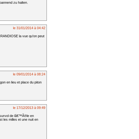
pannend zu halten.
le 31/01/2014 à 04:42
t GRANDIOSE la vue qu'on peut
le 09/01/2014 à 08:24
on en lieu et place du piton
le 17/12/2013 à 09:49
 survol de lâ€™Ã®le en
 les milles et une nuit en