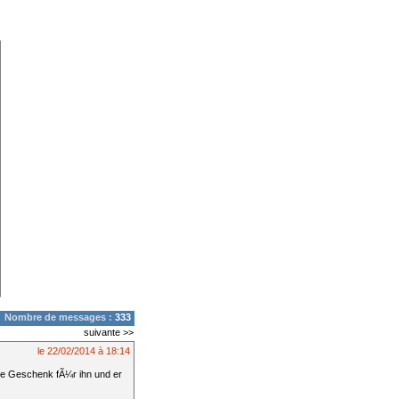
Nombre de messages :
333
suivante >>
le 22/02/2014 à 18:14
e Geschenk fÃ¼r ihn und er