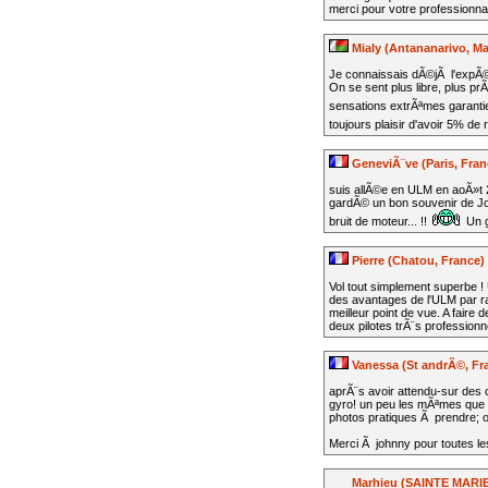
merci pour votre professionna
Mialy (Antananarivo, M
Je connaissais dÃ©jÃ l'expÃ©
On se sent plus libre, plus pr
sensations extrÃªmes garanti
toujours plaisir d'avoir 5% de
GeneviÃ¨ve (Paris, Fran
suis allÃ©e en ULM en aoÃ»t 20
gardÃ© un bon souvenir de Joh
bruit de moteur... !!
Un g
Pierre (Chatou, France)
Vol tout simplement superbe !
des avantages de l'ULM par ra
meilleur point de vue. A fair
deux pilotes trÃ¨s professionn
Vanessa (St andrÃ©, Fr
aprÃ¨s avoir attendu-sur des c
gyro! un peu les mÃªmes que su
photos pratiques Ã prendre; o
Merci Ã johnny pour toutes les
Marhieu (SAINTE MARIE, 