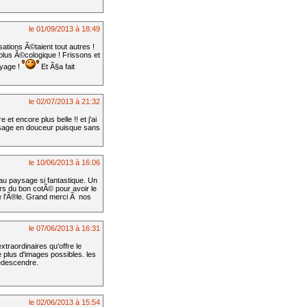
le 01/09/2013 à 18:49
tions Ã©taient tout autres !
 plus Ã©cologique ! Frissons et
oyage !
Et Ã§a fait
le 02/07/2013 à 21:32
t encore plus belle !! et j'ai
issage en douceur puisque sans
le 10/06/2013 à 16:06
au paysage si fantastique. Un
rs du bon cotÃ© pour avoir le
de l'Ã®le. Grand merci Ã nos
le 07/06/2013 à 16:31
traordinaires qu'offre le
 plus d'images possibles. les
redescendre.
le 02/06/2013 à 15:54