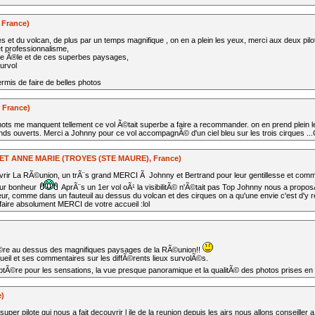
, France)
es et du volcan, de plus par un temps magnifique , on en a plein les yeux, merci aux deux p
t professionnalisme,
tte Ã®le et de ces superbes paysages,
urvol
rmis de faire de belles photos
 France)
 mots me manquent tellement ce vol Ã©tait superbe a faire a recommander. on en prend plein l
ands ouverts. Merci a Johnny pour ce vol accompagnÃ© d'un ciel bleu sur les trois cirques .
 ANNE MARIE (TROYES (STE MAURE), France)
rir La RÃ©union, un trÃ¨s grand MERCI Ã Johnny et Bertrand pour leur gentillesse et comm
pur bonheur
AprÃ¨s un 1er vol oÃ¹ la visibilitÃ© n'Ã©tait pas Top Johnny nous a propo
r, comme dans un fauteuil au dessus du volcan et des cirques on a qu'une envie c'est d'y r
aire absolument MERCI de votre accueil :lol
©re au dessus des magnifiques paysages de la RÃ©union!!
il et ses commentaires sur les diffÃ©rents lieux survolÃ©s.
ptÃ©re pour les sensations, la vue presque panoramique et la qualitÃ© des photos prises en 
e)
uper pilote qui nous a fait decouvrir l ile de la reunion depuis les airs nous allons conseiller