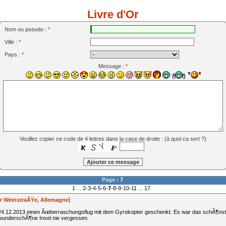
Livre d'Or
Nom ou pseudo :
*
Ville :
*
Pays :
*
Message :
*
Veuillez copier ce code de 4 lettres dans la case de droite : (
à quoi ca sert ?
)
Page :
7
1
...
2
-
3
-
4
-
5
-
6
-
7
-
8
-
9
-
10
-
11
...
17
r WeinstraÃŸe, Allemagne)
4.12.2013 einen Ãœberraschungsflug mit dem Gyrokopter geschenkt. Es war das schÃ¶nst
wunderschÃ¶ne Insel nie vergessen.