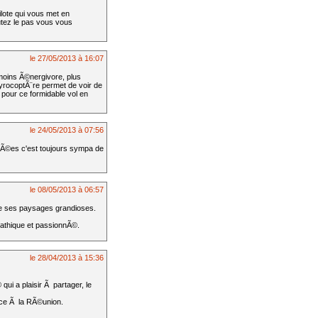
ilote qui vous met en
autez le pas vous vous
le 27/05/2013 à 16:07
 moins Ã©nergivore, plus
gyrocoptÃ¨re permet de voir de
y pour ce formidable vol en
le 24/05/2013 à 07:56
nnÃ©es c'est toujours sympa de
le 08/05/2013 à 06:57
de ses paysages grandioses.
pathique et passionnÃ©.
le 28/04/2013 à 15:36
ui a plaisir Ã partager, le
ence Ã la RÃ©union.