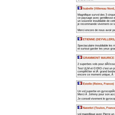
Isabelle (Villereau Nord
Magnifique survol des 3 cirqu
ce paysage avec gentillesse e
un souvenir inoubliable de ce
je recommande vivement ce s
Merci encore de nous avoir pe
ETIENNE (DEYVILLERS,
Spectaculaire inoubliable les
et surtout garder les yeux gr
GRAMMONT MAURICE ET
2 superbes vols pour dÃ©couv
Test ULM et GYRO c'est un 
complÃ©ter et lÃ grand bonheu
encore ce moment unique, Ã f
Estelle (Reims, France)
Un vol superbe en gyrocoptÃ
Merci Ã Johnny pour son accue
Je conseil vivement le gyroco
Natetkri (Toulon, Franc
vol magnifique avec Pierre un s