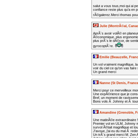
salut a vous tous,moi qui ai pe
confiance reste plus qu'a en p
rÃ©galerez.Merci thomas pour
Julie (MontrÃ©al, Cana
AprÃ¨s avoir volÃ© en planeur
Ã©conomique, plus ergonomique
plus prÃ¨s le dÃ©cor, de sentir
gyrocoptÃ¨re.
Emilie (Beauzelle, Fran
Un vol vraiment magnifique, l
voir du ciel ce qu'on vas faire 
Un grand merci
Nanne (St Denis, Franc
Merci pour ce merveilleux mo
Une expÃ©rience que je conse
Bref, un moment de ravissemen
Bons vols Ã Johnny et Ã tou
Amandine (Grenoble, F
Une matinÃ©e extraordinaire !
Premier vol en ULM, Johnny m'a
survol Ã©tait magnifique et to
J'avoue, j'ai eu du mal Ã rede
Un trÃ¨s grand merci M. Zen Alt