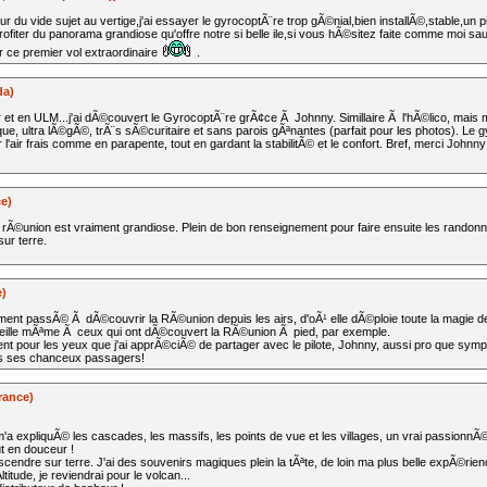
ur du vide sujet au vertige,j'ai essayer le gyrocoptÃ¨re trop gÃ©nial,bien installÃ©,stable,un p
rofiter du panorama grandiose qu'offre notre si belle ile,si vous hÃ©sitez faite comme moi s
 ce premier vol extraordinaire
.
da)
 et en ULM...j'ai dÃ©couvert le GyrocoptÃ¨re grÃ¢ce Ã Johnny. Simillaire Ã l'hÃ©lico, mais
, ultra lÃ©gÃ©, trÃ¨s sÃ©curitaire et sans parois gÃªnantes (parfait pour les photos). Le 
 l'air frais comme en parapente, tout en gardant la stabilitÃ© et le confort. Bref, merci Johnn
ce)
a rÃ©union est vraiment grandiose. Plein de bon renseignement pour faire ensuite les rando
sur terre.
e)
ment passÃ© Ã dÃ©couvrir la RÃ©union depuis les airs, d'oÃ¹ elle dÃ©ploie toute la magie 
ille mÃªme Ã ceux qui ont dÃ©couvert la RÃ©union Ã pied, par exemple.
t pour les yeux que j'ai apprÃ©ciÃ© de partager avec le pilote, Johnny, aussi pro que sym
s ses chanceux passagers!
rance)
 expliquÃ© les cascades, les massifs, les points de vue et les villages, un vrai passionnÃ© q
ut en douceur !
scendre sur terre. J'ai des souvenirs magiques plein la tÃªte, de loin ma plus belle expÃ©ri
itude, je reviendrai pour le volcan...