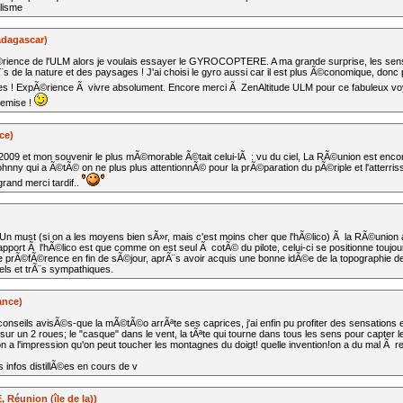
lisme
adagascar)
rience de l'ULM alors je voulais essayer le GYROCOPTERE. A ma grande surprise, les sensa
Ã¨s de la nature et des paysages ! J'ai choisi le gyro aussi car il est plus Ã©conomique, donc
es ! ExpÃ©rience Ã vivre absolument. Encore merci Ã ZenAltitude ULM pour ce fabuleux v
 remise !
ce)
09 et mon souvenir le plus mÃ©morable Ã©tait celui-lÃ : vu du ciel, La RÃ©union est encore e
nny qui a Ã©tÃ© on ne plus plus attentionnÃ© pour la prÃ©paration du pÃ©riple et l'atterr
rand merci tardif..
 Un must (si on a les moyens bien sÃ»r, mais c'est moins cher que l'hÃ©lico) Ã la RÃ©union 
pport Ã l'hÃ©lico est que comme on est seul Ã cotÃ© du pilote, celui-ci se positionne toujou
e de prÃ©fÃ©rence en fin de sÃ©jour, aprÃ¨s avoir acquis une bonne idÃ©e de la topographie 
els et trÃ¨s sympathiques.
ance)
onseils avisÃ©s-que la mÃ©tÃ©o arrÃªte ses caprices, j'ai enfin pu profiter des sensations ex
r un 2 roues; le "casque" dans le vent, la tÃªte qui tourne dans tous les sens pour capter le
n a l'impression qu'on peut toucher les montagnes du doigt! quelle invention!on a du mal Ã 
 infos distillÃ©es en cours de v
Réunion (île de la))