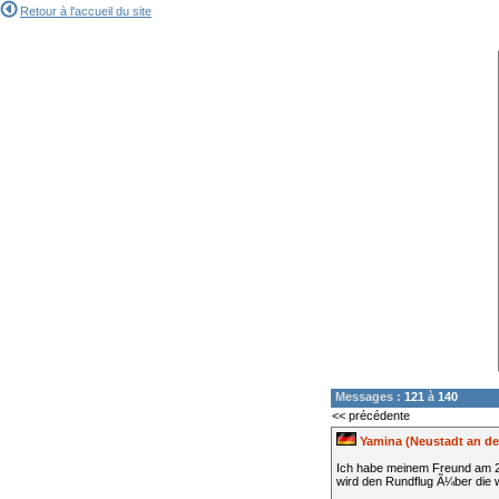
Retour à l'accueil du site
Messages :
121
à
140
<< précédente
Yamina (Neustadt an de
Ich habe meinem Freund am 2
wird den Rundflug Ã¼ber die 