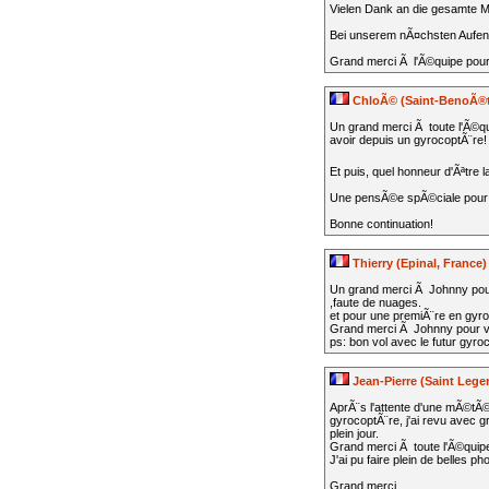
Vielen Dank an die gesamte M
Bei unserem nÃ¤chsten Aufenth
Grand merci Ã l'Ã©quipe pour
ChloÃ© (Saint-BenoÃ®t
Un grand merci Ã toute l'Ã©qu
avoir depuis un gyrocoptÃ¨re!
Et puis, quel honneur d'Ãªtre 
Une pensÃ©e spÃ©ciale pour J
Bonne continuation!
Thierry (Epinal, France)
Un grand merci Ã Johnny pour 
,faute de nuages.
et pour une premiÃ¨re en gyr
Grand merci Ã Johnny pour v
ps: bon vol avec le futur gyr
Jean-Pierre (Saint Lege
AprÃ¨s l'attente d'une mÃ©tÃ
gyrocoptÃ¨re, j'ai revu avec g
plein jour.
Grand merci Ã toute l'Ã©quipe 
J'ai pu faire plein de belles 
Grand merci